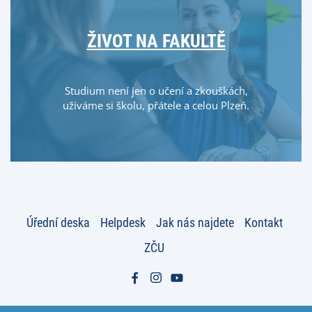
ŽIVOT NA FAKULTĚ
Studium není jen o učení a zkouškách,
užíváme si školu, přátele a celou Plzeň.
Úřední deska
Helpdesk
Jak nás najdete
Kontakt
ZČU