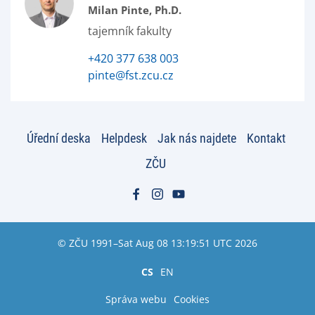
Milan Pinte, Ph.D.
tajemník fakulty
+420 377 638 003
pinte@fst.zcu.cz
Úřední deska
Helpdesk
Jak nás najdete
Kontakt
ZČU
© ZČU 1991–Sat Aug 08 13:19:51 UTC 2026
CS
EN
Správa webu
Cookies