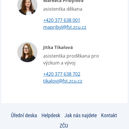
Markéta Přibylová
asistentka děkana
+420 377 638 001
mapribyl@fst.zcu.cz
Jitka Tikalová
asistentka proděkana pro
výzkum a vývoj
+420 377 638 702
tikalovj@fst.zcu.cz
Úřední deska
Helpdesk
Jak nás najdete
Kontakt
ZČU