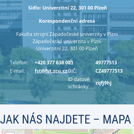
Sídlo: Univerzitní 22, 301 00 Plzeň
Korespondenční adresa
Fakulta strojní Západočeské univerzity v Plzni
Západočeská univerzita v Plzni
Univerzitní 22, 301 00 Plzeň
Telefon:
+420 377 638 001
IČ:
49777513
E-mail:
fst@fst.zcu.cz
DIČ:
CZ49777513
ID datové
zqfj9hj
schránky:
JAK NÁS NAJDETE – MAPA