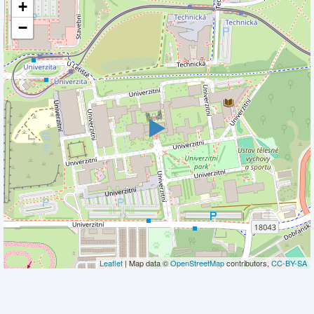
+
−
Leaflet
| Map data ©
OpenStreetMap
contributors,
CC-BY-SA