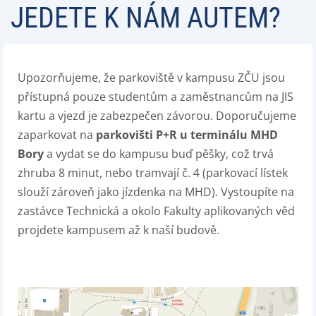
JEDETE K NÁM AUTEM?
Upozorňujeme, že parkoviště v kampusu ZČU jsou
přístupná pouze studentům a zaměstnancům na JIS
kartu a vjezd je zabezpečen závorou. Doporučujeme
zaparkovat na
parkovišti P+R u terminálu MHD
Bory
a vydat se do kampusu buď pěšky, což trvá
zhruba 8 minut, nebo tramvají č. 4 (parkovací lístek
slouží zároveň jako jízdenka na MHD). Vystoupíte na
zastávce Technická a okolo Fakulty aplikovaných věd
projdete kampusem až k naší budově.