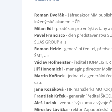
Roman Dvořák
- šéfredaktor MM publish
Inženýrské akademie ČR
Milan Edl
- proděkan pro vnější vztahy a r
Pavel Francisco
- člen představenstva 
SUAS GROUP a. s.
Roman Heide
- generální ředitel, předs
ŠMT, a.s.
Václav Hofmeister
- ředitel HOFMEISTER s
Jiří Honomichl
- managing director Molins
Martin Kořínek
- jednatel a generální ř
s.r.o.
Jana Kozáková
- HR manažerka MOTOR JI
František Krček
- generální ředitel ŠKODA
Aleš Laciok
- vedoucí výzkumu a vývoje ČE
Miroslav Lávička
- rektor Západočeská un