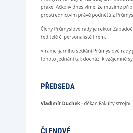
praxe. Ačkoliv dnes víme, že musíme přip
prostřednictvím právě podnětů z Průmys
Členy Průmyslové rady je rektor Západočes
ředitelé či personalisté firem.
V rámci jarního setkání Průmyslové rady j
tohoto jednání tak dochází k vzájemné syn
PŘEDSEDA
Vladimír Duchek
- děkan Fakulty strojní
ČLENOVÉ