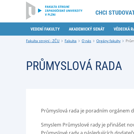
CHCI STUDOVA
VEDENÍ FAKULTY
AKADEMICKÝ SENÁT
VĚDECKÁ R
Fakulta strojní - ZČU
Fakulta
O nás
Orgány fakulty
Prům
PRŮMYSLOVÁ RADA
Průmyslová rada je poradním orgánem děk
Smyslem Průmyslové rady je přinášet nov
Průmyslové rady a následujících dodatečn