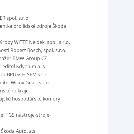
R spol. s.r.o.
dentka pro lidské zdroje Škoda
ýroby WITTE Nejdek, spol. s.r.o.
osti Robert Bosch, spol. s.r.o.
anažer BMW Group CZ
 ředitel Kdynium a. s.
tor BRUSCH SEM s.r.o.
ditel Wikov Gear, s.r.o.
eňského kraje
Krajské hospodářské komory
tel TGS nástroje-stroje-
 Škoda Auto, a.s.