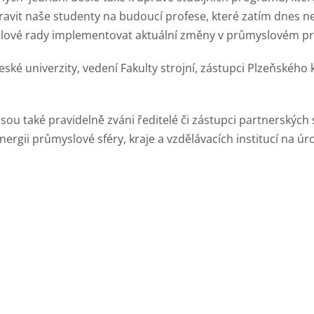
ravit naše studenty na budoucí profese, které zatím dnes n
lové rady implementovat aktuální změny v průmyslovém pro
ké univerzity, vedení Fakulty strojní, zástupci Plzeňského k
sou také pravidelně zváni ředitelé či zástupci partnerských s
ergii průmyslové sféry, kraje a vzdělávacích institucí na úr