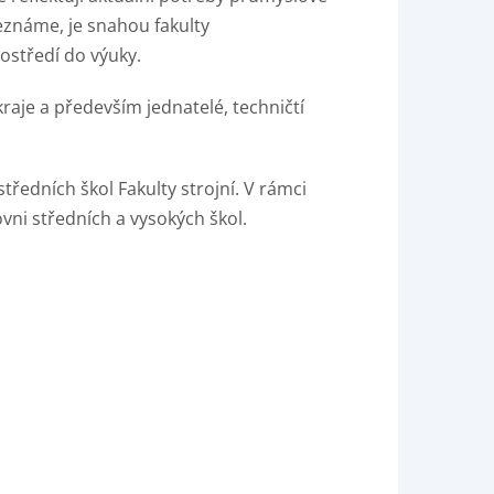
eznáme, je snahou fakulty
středí do výuky.
raje a především jednatelé, techničtí
tředních škol Fakulty strojní. V rámci
ovni středních a vysokých škol.