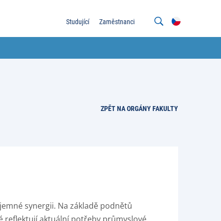
Studující
Zaměstnanci
ZPĚT NA ORGÁNY FAKULTY
ájemné synergii. Na základě podnětů
 reflektují aktuální potřeby průmyslové