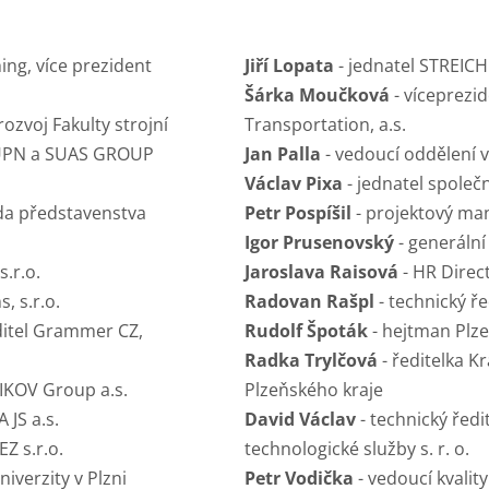
ing, více prezident
Jiří Lopata
- jednatel STREICHE
Šárka Moučková
- víceprezi
ozvoj Fakulty strojní
Transportation, a.s.
SUPN a SUAS GROUP
Jan Palla
- vedoucí oddělení v
Václav Pixa
- jednatel společn
eda představenstva
Petr Pospíšil
- projektový m
Igor Prusenovský
- generální
.r.o.
Jaroslava Raisová
- HR Direc
, s.r.o.
Radovan Rašpl
- technický ře
editel Grammer CZ,
Rudolf
Špoták
- hejtman Plz
Radka
Trylčová
- ředitelka 
KOV Group a.s.
Plzeňského kraje
 JS a.s.
David Václav
- technický ředi
Z s.r.o.
technologické služby s. r. o.
iverzity v Plzni
Petr Vodička
- vedoucí kvality