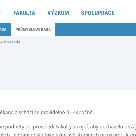
T
FAKULTA
VÝZKUM
SPOLUPRÁCE
ADA
PRŮMYSLOVÁ RADA
yslová rada
ana a schází se pravidelně 3 - 4x ročně.
é podněty do prostředí Fakulty strojní, aby docházelo k vz
ých jednání došlo také k úpravě studijních programů, které